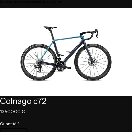
HOME
Noleggio Biciclette
BIEMME CLUB
Shop
Colnago c72
Prezzo
13.500,00 €
Quantità
*